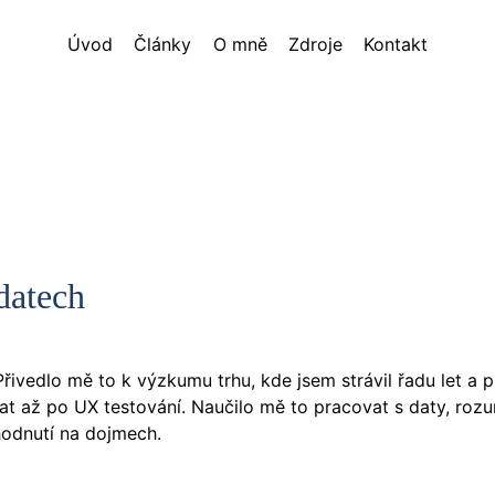
Úvod
Články
O mně
Zdroje
Kontakt
datech
řivedlo mě to k výzkumu trhu, kde jsem strávil řadu let a p
t až po UX testování. Naučilo mě to pracovat s daty, roz
hodnutí na dojmech.