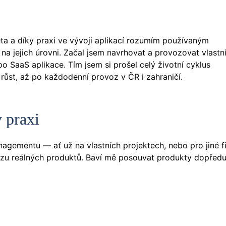
ěta a díky praxi ve vývoji aplikací rozumím používaným
a jejich úrovni. Začal jsem navrhovat a provozovat vlastn
 SaaS aplikace. Tím jsem si prošel celý životní cyklus
 růst, až po každodenní provoz v ČR i zahraničí.
 praxi
gementu — ať už na vlastních projektech, nebo pro jiné f
ozu reálných produktů. Baví mě posouvat produkty dopředu