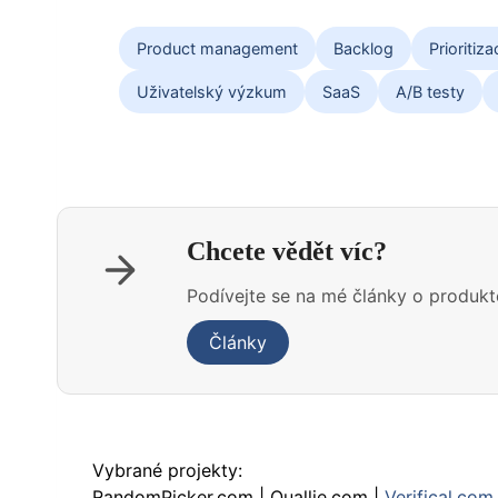
Product management
Backlog
Prioritiza
Uživatelský výzkum
SaaS
A/B testy
Chcete vědět víc?
Podívejte se na mé články o produkt
Články
Vybrané projekty:
RandomPicker.com | Quallie.com |
Verifical.com