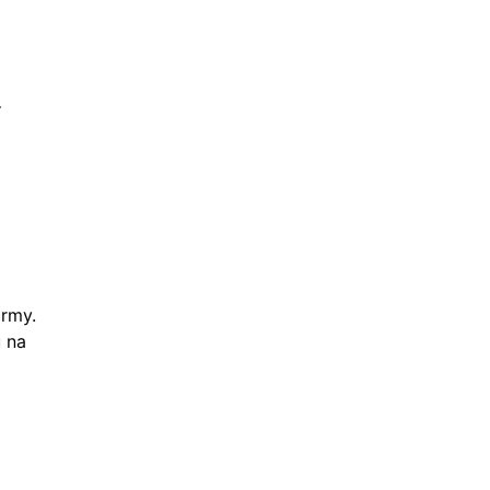
í
irmy.
 na