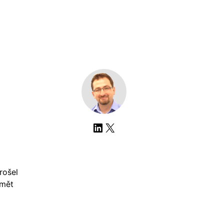
LinkedIn
X
rošel
umět