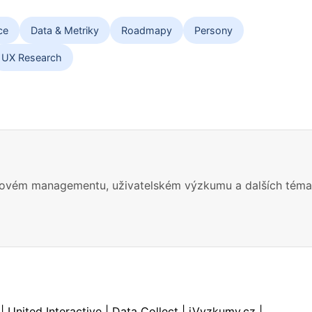
ce
Data & Metriky
Roadmapy
Persony
UX Research
ovém managementu, uživatelském výzkumu a dalších tématec
| United Interactive | Data Collect | iVyzkumy.cz |