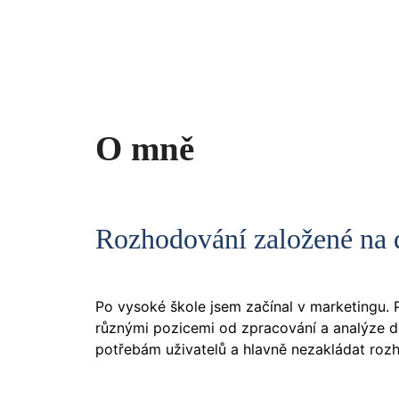
Přeskočit
na
obsah
O mně
Rozhodování založené na 
Po vysoké škole jsem začínal v marketingu. P
různými pozicemi od zpracování a analýze da
potřebám uživatelů a hlavně nezakládat roz