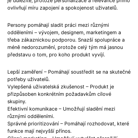
je důležité, protože personalizace a relevance přímo
ovlivňují míru zapojení a spokojenost uživatelů.
Persony pomáhají sladit práci mezi různými
odděleními – vývojem, designem, marketingem a
třeba zákaznickou podporou. Snazší spolupráce a
méně nedorozumění, protože celý tým má jasnou
představu o tom, pro koho produkt vyvíjí.
Lepší zaměření – Pomáhají soustředit se na skutečné
potřeby uživatelů.
Vylepšená uživatelská zkušenost – Produkt je
přizpůsoben konkrétním požadavkům cílové
skupiny.
Efektivní komunikace – Umožňují sladění mezi
různými odděleními.
Správné prioritizování – Pomáhají rozhodovat, které
funkce mají nejvyšší přínos.