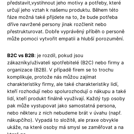
představit,vystihnout jeho motivy a potřeby, které
určují jeho vztah k našemu produktu. Během této
fáze možná také přijdete na to, že bude potřeba
dříve navržené persony jinak rozčlenit nebo
přestrukturovat. Dobře vyprávěný příběh o personě
může pomoci vytvořit empatii a hlubší porozumění.
B2C vs B2B
: je rozdíl, pokud jsou
zákazníky/uživateli spotřebitelé (B2C) nebo firmy a
organizace (B2B). V případě firem se to trochu
komplikuje, protože nás můžou zajímat
charakteristiky firmy, ale také charakteristiky lidí,
kteří rozhodují nebo spolurozhodují o nákupu a také
lidí, kteří produkt finálně využívají. Každý typ osoby
pak může vystupovat jako samostatná persona,
nebo některu z nich nebudeme brát v úvahu (např.
nákupčího). Vypadá to složitě, ale praxe obvykle
ukáže, na které osoby má smysl se zaměřovat a na