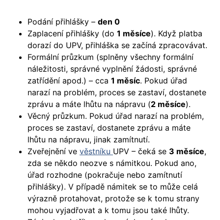
Podání přihlášky –
den 0
Zaplacení přihlášky (do
1 měsíce
). Když platba
dorazí do UPV, přihláška se začíná zpracovávat.
Formální průzkum (splněny všechny formální
náležitosti, správné vyplnění žádosti, správné
zatřídění apod.) – cca
1 měsíc
. Pokud úřad
narazí na problém, proces se zastaví, dostanete
zprávu a máte lhůtu na nápravu (
2 měsíce
).
Věcný průzkum. Pokud úřad narazí na problém,
proces se zastaví, dostanete zprávu a máte
lhůtu na nápravu, jinak zamítnutí.
Zveřejnění ve
věstníku
UPV – čeká se
3 měsíce
,
zda se někdo neozve s námitkou. Pokud ano,
úřad rozhodne (pokračuje nebo zamítnutí
přihlášky). V případě námitek se to může celá
výrazně protahovat, protože se k tomu strany
mohou vyjadřovat a k tomu jsou také lhůty.