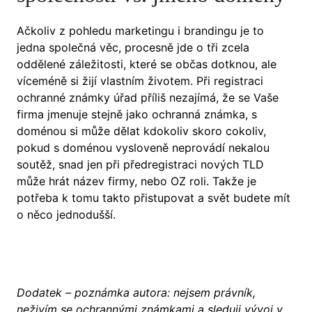
Ačkoliv z pohledu marketingu i brandingu je to
jedna společná věc, procesně jde o tři zcela
oddělené záležitosti, které se občas dotknou, ale
víceméně si žijí vlastním životem. Při registraci
ochranné známky úřad příliš nezajímá, že se Vaše
firma jmenuje stejně jako ochranná známka, s
doménou si může dělat kdokoliv skoro cokoliv,
pokud s doménou vysloveně neprovádí nekalou
soutěž, snad jen při předregistraci nových TLD
může hrát název firmy, nebo OZ roli. Takže je
potřeba k tomu takto přistupovat a svět budete mít
o něco jednodušší.
Dodatek – poznámka autora: nejsem právník,
neživím se ochrannými známkami a sleduji vývoj v