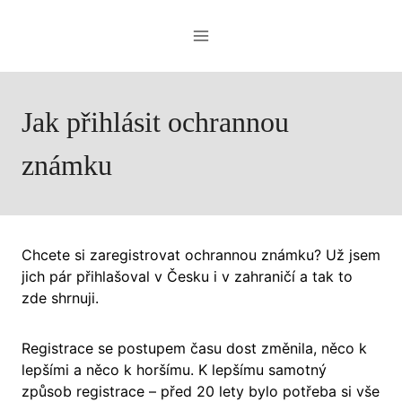
Přeskočit
na
obsah
Jak přihlásit ochrannou
známku
Chcete si zaregistrovat ochrannou známku? Už jsem
jich pár přihlašoval v Česku i v zahraničí a tak to
zde shrnuji.
Registrace se postupem času dost změnila, něco k
lepšími a něco k horšímu. K lepšímu samotný
způsob registrace – před 20 lety bylo potřeba si vše