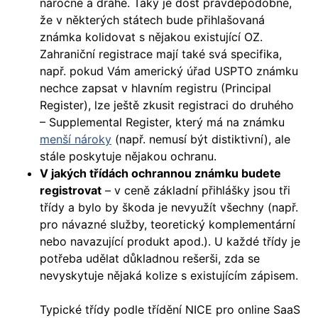
náročné a drahé. Taky je dost pravděpodobné,
že v některých státech bude přihlašovaná
známka kolidovat s nějakou existující OZ.
Zahraniční registrace mají také svá specifika,
např. pokud Vám americký úřad USPTO známku
nechce zapsat v hlavním registru (Principal
Register), lze ještě zkusit registraci do druhého
– Supplemental Register, který má na známku
menší nároky
(např. nemusí být distiktivní), ale
stále poskytuje nějakou ochranu.
V jakých třídách ochrannou známku budete
registrovat
– v ceně základní přihlášky jsou tři
třídy a bylo by škoda je nevyužít všechny (např.
pro návazné služby, teoretický komplementární
nebo navazující produkt apod.). U každé třídy je
potřeba udělat důkladnou rešerši, zda se
nevyskytuje nějaká kolize s existujícím zápisem.
Typické třídy podle třídění NICE pro online SaaS