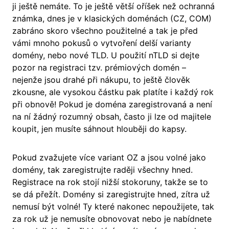
ji ještě nemáte. To je ještě větší oříšek než ochranná
známka, dnes je v klasických doménách (CZ, COM)
zabráno skoro všechno použitelné a tak je před
vámi mnoho pokusů o vytvoření delší varianty
domény, nebo nové TLD. U použití nTLD si dejte
pozor na registraci tzv. prémiových domén –
nejenže jsou drahé při nákupu, to ještě člověk
zkousne, ale vysokou částku pak platíte i každý rok
při obnově! Pokud je doména zaregistrovaná a není
na ní žádný rozumný obsah, často ji lze od majitele
koupit, jen musíte sáhnout hlouběji do kapsy.
Pokud zvažujete více variant OZ a jsou volné jako
domény, tak zaregistrujte raději všechny hned.
Registrace na rok stojí nižší stokoruny, takže se to
se dá přežít. Domény si zaregistrujte hned, zítra už
nemusí být volné! Ty které nakonec nepoužijete, tak
za rok už je nemusíte obnovovat nebo je nabídnete