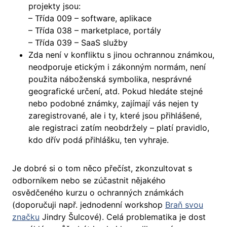
projekty jsou:
– Třída 009 – software, aplikace
– Třída 038 – marketplace, portály
– Třída 039 – SaaS služby
Zda není v konfliktu s jinou ochrannou známkou,
neodporuje etickým i zákonným normám, není
použita náboženská symbolika, nesprávné
geografické určení, atd. Pokud hledáte stejné
nebo podobné známky, zajímají vás nejen ty
zaregistrované, ale i ty, které jsou přihlášené,
ale registraci zatím neobdržely – platí pravidlo,
kdo dřív podá přihlášku, ten vyhraje.
Je dobré si o tom něco přečíst, zkonzultovat s
odborníkem nebo se zúčastnit nějakého
osvědčeného kurzu o ochranných známkách
(doporučuji např. jednodenní workshop
Braň svou
značku
Jindry Šulcové). Celá problematika je dost