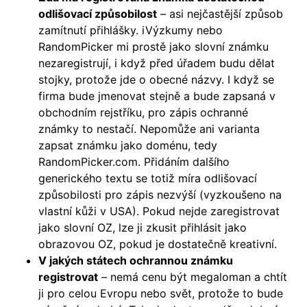
odlišovací způsobilost
– asi nejčastější způsob
zamítnutí přihlášky. iVýzkumy nebo
RandomPicker mi prostě jako slovní známku
nezaregistrují, i když před úřadem budu dělat
stojky, protože jde o obecné názvy. I když se
firma bude jmenovat stejně a bude zapsaná v
obchodním rejstříku, pro zápis ochranné
známky to nestačí. Nepomůže ani varianta
zapsat známku jako doménu, tedy
RandomPicker.com. Přidáním dalšího
generického textu se totiž míra odlišovací
způsobilosti pro zápis nezvýší (vyzkoušeno na
vlastní kůži v USA). Pokud nejde zaregistrovat
jako slovní OZ, lze ji zkusit přihlásit jako
obrazovou OZ, pokud je dostatečně kreativní.
V jakých státech ochrannou známku
registrovat
– nemá cenu být megaloman a chtít
ji pro celou Evropu nebo svět, protože to bude