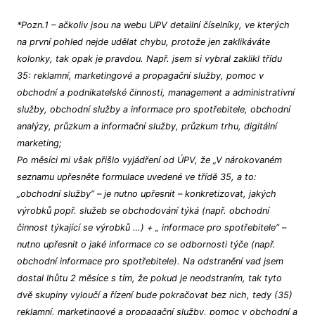
*Pozn.1 – ačkoliv jsou na webu UPV detailní číselníky, ve kterých
na první pohled nejde udělat chybu, protože jen zaklikáváte
kolonky, tak opak je pravdou. Např. jsem si vybral zaklikl třídu
35: reklamní, marketingové a propagační služby, pomoc v
obchodní a podnikatelské činnosti, management a administrativní
služby, obchodní služby a informace pro spotřebitele, obchodní
analýzy, průzkum a informační služby, průzkum trhu, digitální
marketing;
Po měsíci mi však přišlo vyjádření od ÚPV, že „V nárokovaném
seznamu upřesněte formulace uvedené ve třídě 35, a to:
„obchodní služby“ – je nutno upřesnit – konkretizovat, jakých
výrobků popř. služeb se obchodování týká (např. obchodní
činnost týkající se výrobků …) + „ informace pro spotřebitele“ –
nutno upřesnit o jaké informace co se odbornosti týče (např.
obchodní informace pro spotřebitele). Na odstranění vad jsem
dostal lhůtu 2 měsíce s tím, že pokud je neodstraním, tak tyto
dvě skupiny vyloučí a řízení bude pokračovat bez nich, tedy (35)
reklamní, marketingové a propagační služby, pomoc v obchodní a