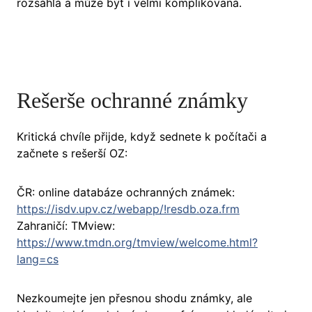
rozsáhlá a může být i velmi komplikovaná.
Rešerše ochranné známky
Kritická chvíle přijde, když sednete k počítači a
začnete s rešerší OZ:
ČR: online databáze ochranných známek:
https://isdv.upv.cz/webapp/!resdb.oza.frm
Zahraničí: TMview:
https://www.tmdn.org/tmview/welcome.html?
lang=cs
Nezkoumejte jen přesnou shodu známky, ale