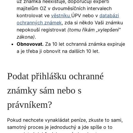
už známka neexistuje, doporučují experti
majitelům OZ v dvouměsíčních intervalech
kontrolovat ve
věstníku
ÚPV nebo v
databázi
ochranných známek
, zda si někdo Vaši známku
nepokouší registrovat
(tomu říkám „vylepšení“
zákona)
.
Obnovovat.
Za 10 let ochranná známka expiruje
a je třeba ji obnovit na dalších 10 let.
Podat přihlášku ochranné
známky sám nebo s
právníkem?
Pokud nechcete vynakládat peníze, zkuste to sami,
samotný proces je jednoduchý a jde spíše o to