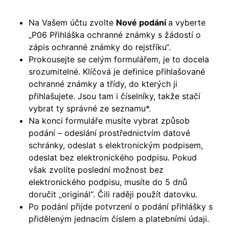
Na Vašem účtu zvolte
Nové podání
a vyberte
„P06 Přihláška ochranné známky s žádostí o
zápis ochranné známky do rejstříku“.
Prokousejte se celým formulářem, je to docela
srozumitelné. Klíčová je definice přihlašované
ochranné známky a třídy, do kterých ji
přihlašujete. Jsou tam i číselníky, takže stačí
vybrat ty správné ze seznamu*.
Na konci formuláře musíte vybrat způsob
podání – odeslání prostřednictvím datové
schránky, odeslat s elektronickým podpisem,
odeslat bez elektronického podpisu. Pokud
však zvolíte poslední možnost bez
elektronického podpisu, musíte do 5 dnů
doručit „originál“. Čili raději použít datovku.
Po podání přijde potvrzení o podání přihlášky s
přiděleným jednacím číslem a platebními údaji.