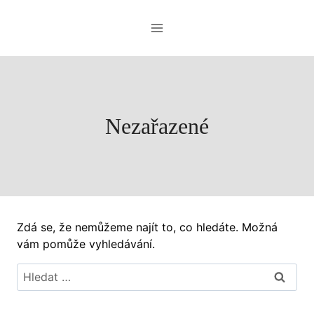
Přeskočit
na
obsah
Nezařazené
Zdá se, že nemůžeme najít to, co hledáte. Možná
vám pomůže vyhledávání.
Vyhledávání