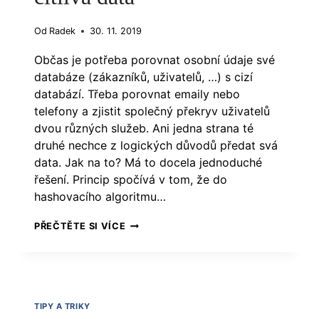
Od
Radek
30. 11. 2019
Občas je potřeba porovnat osobní údaje své
databáze (zákazníků, uživatelů, …) s cizí
databází. Třeba porovnat emaily nebo
telefony a zjistit společný překryv uživatelů
dvou různých služeb. Ani jedna strana té
druhé nechce z logických důvodů předat svá
data. Jak na to? Má to docela jednoduché
řešení. Princip spočívá v tom, že do
hashovacího algoritmu…
JAK
PŘEČTĚTE SI VÍCE
BEZPEČNĚ
POROVNAT
CITLIVÁ
DATA
TIPY A TRIKY