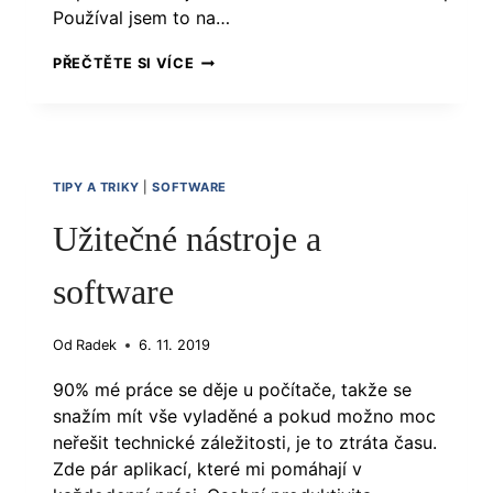
Používal jsem to na…
JAK
PŘEČTĚTE SI VÍCE
Z
EXCELU
VYTVOŘIT
BEST
TIPY A TRIKY
|
SOFTWARE
KB
Užitečné nástroje a
software
Od
Radek
6. 11. 2019
90% mé práce se děje u počítače, takže se
snažím mít vše vyladěné a pokud možno moc
neřešit technické záležitosti, je to ztráta času.
Zde pár aplikací, které mi pomáhají v