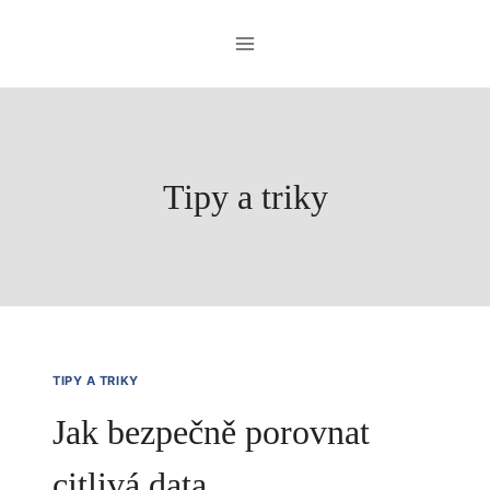
Přeskočit
na
obsah
Tipy a triky
TIPY A TRIKY
Jak bezpečně porovnat
citlivá data